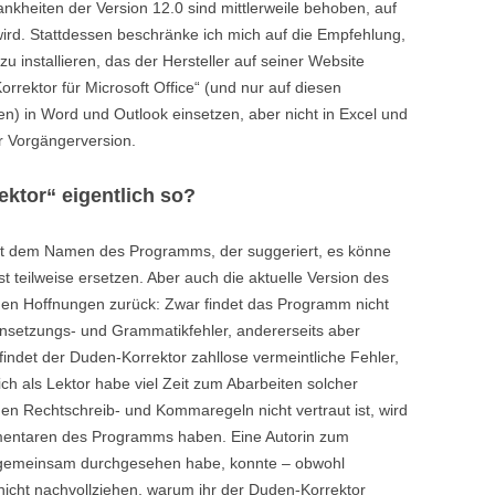
ankheiten der Version 12.0 sind mittlerweile behoben, auf
wird. Stattdessen beschränke ich mich auf die Empfehlung,
u installieren, das der Hersteller auf seiner Website
Korrektor für Microsoft Office“ (und nur auf diesen
n) in Word und Outlook einsetzen, aber nicht in Excel und
r Vorgängerversion.
ktor“ eigentlich so?
mit dem Namen des Programms, der suggeriert, es könne
 teilweise ersetzen. Aber auch die aktuelle Version des
chen Hoffnungen zurück: Zwar findet das Programm nicht
nsetzungs- und Grammatikfehler, andererseits aber
findet der Duden-Korrektor zahllose vermeintliche Fehler,
 ich als Lektor habe viel Zeit zum Abarbeiten solcher
en Rechtschreib- und Kommaregeln nicht vertraut ist, wird
mmentaren des Programms haben. Eine Autorin zum
e gemeinsam durchgesehen habe, konnte – obwohl
 nicht nachvollziehen, warum ihr der Duden-Korrektor