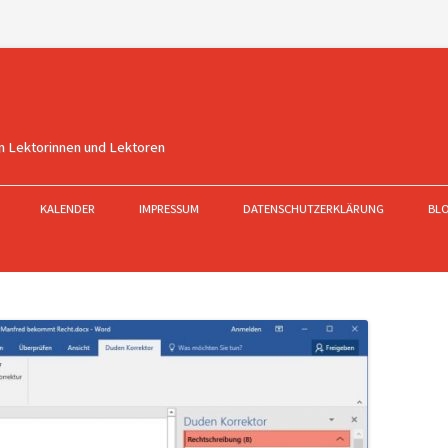
n Lektorinnen und Lektoren
KALENDER
IMPRESSUM
DATENSCHUTZERKLÄRUNG
BL