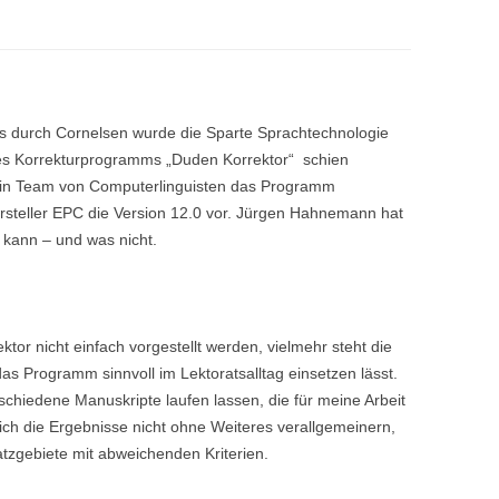
 durch Cornelsen wurde die Sparte Sprachtechnologie
des Korrekturprogramms „Duden Korrektor“ schien
t ein Team von Computerlinguisten das Programm
Hersteller EPC die Version 12.0 vor. Jürgen Hahnemann hat
 kann – und was nicht.
or nicht einfach vorgestellt werden, vielmehr steht die
as Programm sinnvoll im Lektoratsalltag einsetzen lässt.
chiedene Manuskripte laufen lassen, die für meine Arbeit
ich die Ergebnisse nicht ohne Weiteres verallgemeinern,
atzgebiete mit abweichenden Kriterien.