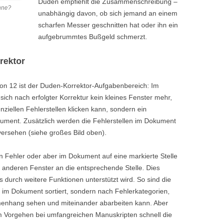
Duden empfiehlt die Zusammenschreibung –
inne?
unabhängig davon, ob sich jemand an einem
scharfen Messer geschnitten hat oder ihn ein
aufgebrummtes Bußgeld schmerzt.
rektor
ion 12 ist der Duden-Korrektor-Aufgabenbereich: Im
ich nach erfolgter Korrektur kein kleines Fenster mehr,
nziellen Fehlerstellen klicken kann, sondern ein
ment. Zusätzlich werden die Fehlerstellen im Dokument
versehen (siehe großes Bild oben).
Fehler oder aber im Dokument auf eine markierte Stelle
im anderen Fenster an die entsprechende Stelle. Dies
s durch weitere Funktionen unterstützt wird. So sind die
e im Dokument sortiert, sondern nach Fehlerkategorien,
enhang sehen und miteinander abarbeiten kann. Aber
m Vorgehen bei umfangreichen Manuskripten schnell die