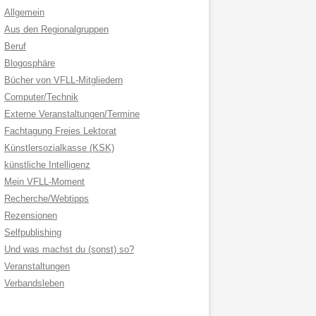
Allgemein
Aus den Regionalgruppen
Beruf
Blogosphäre
Bücher von VFLL-Mitgliedern
Computer/Technik
Externe Veranstaltungen/Termine
Fachtagung Freies Lektorat
Künstlersozialkasse (KSK)
künstliche Intelligenz
Mein VFLL-Moment
Recherche/Webtipps
Rezensionen
Selfpublishing
Und was machst du (sonst) so?
Veranstaltungen
Verbandsleben