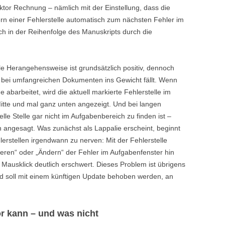
ektor Rechnung – nämlich mit der Einstellung, dass die
n einer Fehlerstelle automatisch zum nächsten Fehler im
h in der Reihenfolge des Manuskripts durch die
ble Herangehensweise ist grundsätzlich positiv, dennoch
m bei umfangreichen Dokumenten ins Gewicht fällt. Wenn
 abarbeitet, wird die aktuell markierte Fehlerstelle im
itte und mal ganz unten angezeigt. Und bei langen
lle Stelle gar nicht im Aufgabenbereich zu finden ist –
angesagt. Was zunächst als Lappalie erscheint, beginnt
rstellen irgendwann zu nerven: Mit der Fehlerstelle
ieren“ oder „Ändern“ der Fehler im Aufgabenfenster hin
 Mausklick deutlich erschwert. Dieses Problem ist übrigens
nd soll mit einem künftigen Update behoben werden, an
r kann – und was nicht