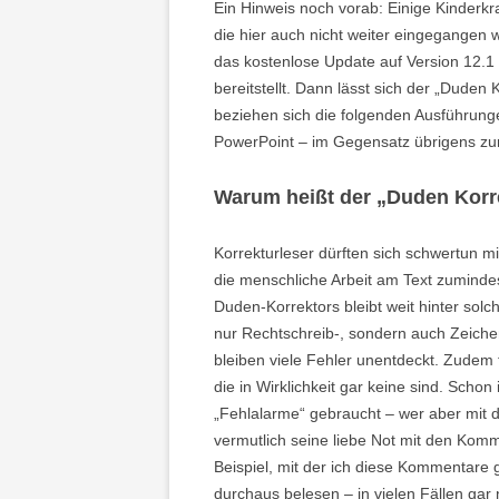
Ein Hinweis noch vorab: Einige Kinderkr
die hier auch nicht weiter eingegangen 
das kostenlose Update auf Version 12.1 z
bereitstellt. Dann lässt sich der „Duden 
beziehen sich die folgenden Ausführunge
PowerPoint – im Gegensatz übrigens zu
Warum heißt der „Duden Korre
Korrekturleser dürften sich schwertun 
die menschliche Arbeit am Text zumindest
Duden-Korrektors bleibt weit hinter sol
nur Rechtschreib-, sondern auch Zeiche
bleiben viele Fehler unentdeckt. Zudem 
die in Wirklichkeit gar keine sind. Schon
„Fehlalarme“ gebraucht – wer aber mit d
vermutlich seine liebe Not mit den Ko
Beispiel, mit der ich diese Kommentar
durchaus belesen – in vielen Fällen gar