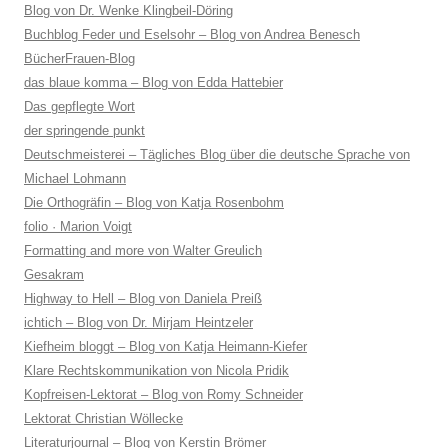
Blog von Dr. Wenke Klingbeil-Döring
Buchblog Feder und Eselsohr – Blog von Andrea Benesch
BücherFrauen-Blog
das blaue komma – Blog von Edda Hattebier
Das gepflegte Wort
der springende punkt
Deutschmeisterei – Tägliches Blog über die deutsche Sprache von
Michael Lohmann
Die Orthogräfin – Blog von Katja Rosenbohm
folio · Marion Voigt
Formatting and more von Walter Greulich
Gesakram
Highway to Hell – Blog von Daniela Preiß
ichtich – Blog von Dr. Mirjam Heintzeler
Kiefheim bloggt – Blog von Katja Heimann-Kiefer
Klare Rechtskommunikation von Nicola Pridik
Kopfreisen-Lektorat – Blog von Romy Schneider
Lektorat Christian Wöllecke
Literaturjournal – Blog von Kerstin Brömer