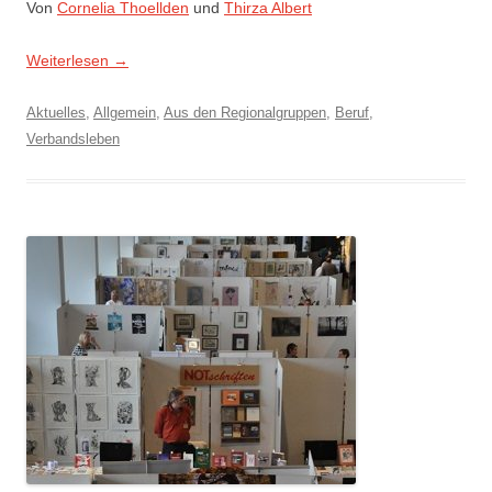
Von
Cornelia Thoellden
und
Thirza Albert
Weiterlesen
→
Aktuelles
,
Allgemein
,
Aus den Regionalgruppen
,
Beruf
,
Verbandsleben