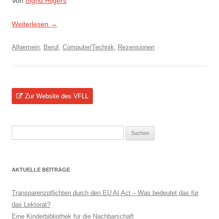
Von
Ingrid Hilgers
Weiterlesen
→
Allgemein
,
Beruf
,
Computer/Technik
,
Rezensionen
Zur Website des VFLL
Suchen
nach:
AKTUELLE BEITRÄGE
Transparenzpflichten durch den EU AI Act – Was bedeutet das für
das Lektorat?
Eine Kinderbibliothek für die Nachbarschaft