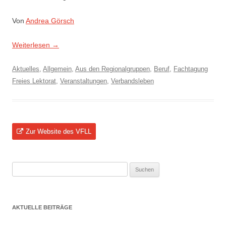
Von
Andrea Görsch
Weiterlesen
→
Aktuelles
,
Allgemein
,
Aus den Regionalgruppen
,
Beruf
,
Fachtagung
Freies Lektorat
,
Veranstaltungen
,
Verbandsleben
Zur Website des VFLL
Suchen
nach:
AKTUELLE BEITRÄGE