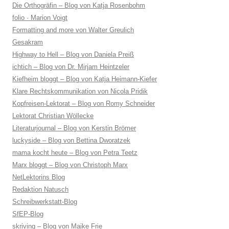
Die Orthogräfin – Blog von Katja Rosenbohm
folio · Marion Voigt
Formatting and more von Walter Greulich
Gesakram
Highway to Hell – Blog von Daniela Preiß
ichtich – Blog von Dr. Mirjam Heintzeler
Kiefheim bloggt – Blog von Katja Heimann-Kiefer
Klare Rechtskommunikation von Nicola Pridik
Kopfreisen-Lektorat – Blog von Romy Schneider
Lektorat Christian Wöllecke
Literaturjournal – Blog von Kerstin Brömer
luckyside – Blog von Bettina Dworatzek
mama kocht heute – Blog von Petra Teetz
Marx bloggt – Blog von Christoph Marx
NetLektorins Blog
Redaktion Natusch
Schreibwerkstatt-Blog
SfEP-Blog
skriving – Blog von Maike Frie