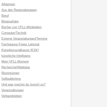
Allgemein
Aus den Regionalgruppen
Beruf
Blogosphäre
Bücher von VFLL-Mitgliedern
Computer/Technik
Externe Veranstaltungen/Termine
Fachtagung Freies Lektorat
Künstlersozialkasse (KSK)
künstliche Intelligenz
Mein VFLL-Moment
Recherche/Webtipps
Rezensionen
Selfpublishing
Und was machst du (sonst) so?
Veranstaltungen
Verbandsleben