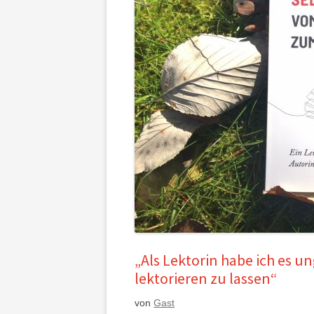
„Als Lektorin habe ich es u
lektorieren zu lassen“
von
Gast