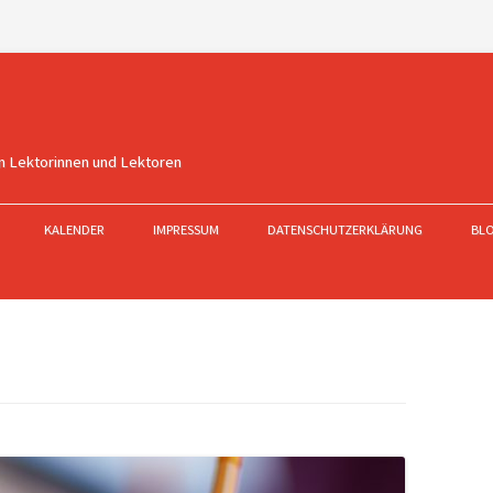
n Lektorinnen und Lektoren
KALENDER
IMPRESSUM
DATENSCHUTZERKLÄRUNG
BL