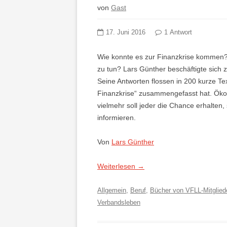
von
Gast
17. Juni 2016
1 Antwort
Wie konnte es zur Finanzkrise kommen?
zu tun? Lars Günther beschäftigte sich 
Seine Antworten flossen in 200 kurze Tex
Finanzkrise“ zusammengefasst hat. Ökon
vielmehr soll jeder die Chance erhalten
informieren.
Von
Lars Günther
Weiterlesen
→
Allgemein
,
Beruf
,
Bücher von VFLL-Mitglied
Verbandsleben