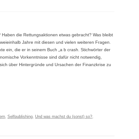
 Haben die Rettungsaktionen etwas gebracht? Was bleibt
zweieinhalb Jahre mit diesen und vielen weiteren Fragen.
te ein, die er in seinem Buch „a b crash. Stichwörter der
omische Vorkenntnisse sind dafür nicht notwendig,
, sich über Hintergründe und Ursachen der Finanzkrise zu
ern
,
Selfpublishing
,
Und was machst du (sonst) so?
,