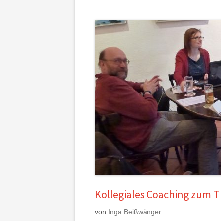
Kollegiales Coaching zum 
von
Inga Beißwänger