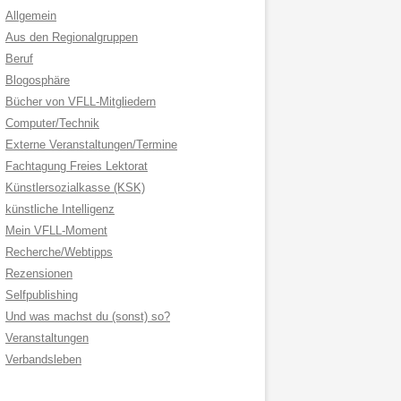
Allgemein
Aus den Regionalgruppen
Beruf
Blogosphäre
Bücher von VFLL-Mitgliedern
Computer/Technik
Externe Veranstaltungen/Termine
Fachtagung Freies Lektorat
Künstlersozialkasse (KSK)
künstliche Intelligenz
Mein VFLL-Moment
Recherche/Webtipps
Rezensionen
Selfpublishing
Und was machst du (sonst) so?
Veranstaltungen
Verbandsleben