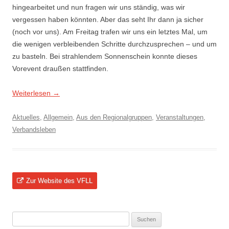
hingearbeitet und nun fragen wir uns ständig, was wir
vergessen haben könnten. Aber das seht Ihr dann ja sicher
(noch vor uns). Am Freitag trafen wir uns ein letztes Mal, um
die wenigen verbleibenden Schritte durchzusprechen – und um
zu basteln. Bei strahlendem Sonnenschein konnte dieses
Vorevent draußen stattfinden.
Weiterlesen
→
Aktuelles
,
Allgemein
,
Aus den Regionalgruppen
,
Veranstaltungen
,
Verbandsleben
Zur Website des VFLL
Suchen