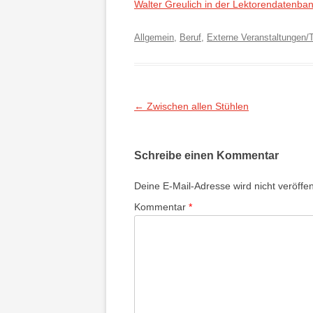
Walter Greulich in der Lektorendatenba
Allgemein
,
Beruf
,
Externe Veranstaltungen/
Beitragsnavigation
←
Zwischen allen Stühlen
Schreibe einen Kommentar
Deine E-Mail-Adresse wird nicht veröffent
Kommentar
*