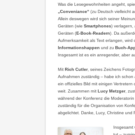
Was die Lesegewohnheiten angeht, spiel
„Conveniance“
(zu Deutsch vielleicht
Allein deswegen wird sich seiner Meinun
Geräten (wie
Smartphones
) verlagern,
Geräten (
E-Book-Readern
). Da außerd
Aufmerksamkeit als Text erlangen, wird
Informationshappen
und zu
Buch-Ap
Insgesamt ist es ein anregender, aber 
Mit
Rich Cutler
, seines Zeichens Fotogr
Aufnahmen zuständig – habe ich schon 
ein offizielles Bild mit einigen Vertrete
weit. Zusammen mit
Lucy Metzger
, zu
während der Konferenz die Moderatorin 
zuständig für die Organisation von Konfe
abgelichtet. Danke, Lucy, Christine und 
Insgesamt w
tut – zumin