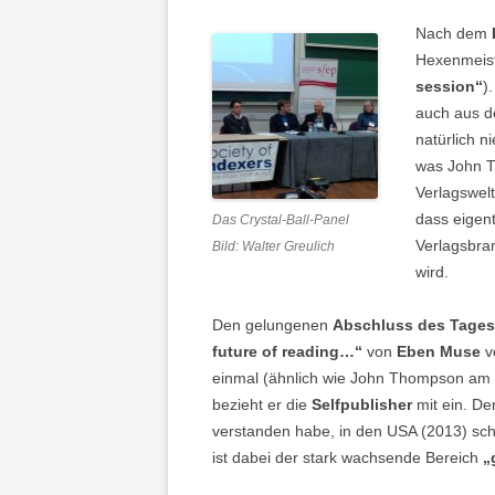
Nach dem
Hexenmeiste
session“
)
auch aus d
natürlich n
was John T
Verlagswelt
dass eigent
Das Crystal-Ball-Panel
Verlagsbran
Bild: Walter Greulich
wird.
Den gelungenen
Abschluss des Tages
future of reading…“
von
Eben Muse
v
einmal (ähnlich wie John Thompson am V
bezieht er die
Selfpublisher
mit ein. De
verstanden habe, in den USA (2013) schon
ist dabei der stark wachsende Bereich
„