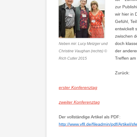
zur Publish
wir hier i
Gefühl, Tei
entwickelt
zwischen d
doch klasse
Neben mir: Lucy Metzger und
der andere
Christine Vaughan (rechts) ©
Treffen am
Rich Cutler 2015
Zurück:
erster Konferenztag
zweiter Konferenztag
Der vollständige Artikel als PDF:
http://www.vfll.de/fileadmin/pdf/Artikel