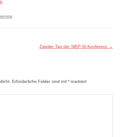
nk
Termine
Zweiter Tag der SfEP-SI-Konferenz
→
licht.
Erforderliche Felder sind mit
*
markiert