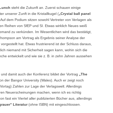
Lunch
steht die Zukunft an. Zuerst schauen einige
r unserer Zunft in die Kristallkugel (
„Crystal ball panel
. Auf dem Podium sitzen sowohl Vertreter von Verlagen als
en Reihen von SfEP und SI. Etwas wirklich Neues weiß
iemand zu verkünden. Im Wesentlichen wird das bestätigt,
hompson am Vortrag als Ergebnis seiner Analyse der
 vorgestellt hat. Etwas frustrierend ist der Schluss daraus,
lich niemand mit Sicherheit sagen kann, wohin sich die
che entwickelt und wie sie z. B. in zehn Jahren aussehen
und damit auch der Konferenz bildet der Vortrag
„The
on der Bangor University (Wales). Auch er zeigt noch
ortag) Zahlen zur Lage der Verlagswelt. Allerdings
ren Neuerscheinungen machen, wenn ich es richtig
 fast ein Viertel aller publizierten Bücher aus, allerdings
grauer“ Literatur
(ohne ISBN) mit eingeschlossen.