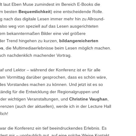
t laut Eben Muse zumindest im Bereich E-Books die
 am besten
Bequemlichkeit
) eine entscheidende Rolle.
g nach das digitale Lesen immer mehr hin zu Allround-
 also weg von speziell auf das Lesen ausgerichteten
em bekanntermaßen Bilder eine viel größere
 der Trend hingehen zu kurzen,
bildangereicherten
ps
, die Multimediaerlebnisse beim Lesen möglich machen.
auch nachdenklich machender Vortrag.
af und Lektor – während der Konferenz ist er für alle
am Vormittag darüber gesprochen, dass es schön wäre,
rn des Vorstandes machen zu können. Und jetzt ist es so
ständig für die Entwicklung der Regionalgruppen und
der wichtigen Veranstaltungen, und
Christine Vaughan
,
renzen (auch der aktuellen), werde ich in der Lecture Hall
Rich!
ar die Konferenz ein tief beeindruckendes Erlebnis. Es
dest mir – unglaublich gut, auf eine solche Weise Kontakt