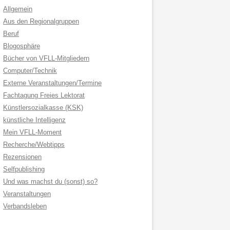
Allgemein
Aus den Regionalgruppen
Beruf
Blogosphäre
Bücher von VFLL-Mitgliedern
Computer/Technik
Externe Veranstaltungen/Termine
Fachtagung Freies Lektorat
Künstlersozialkasse (KSK)
künstliche Intelligenz
Mein VFLL-Moment
Recherche/Webtipps
Rezensionen
Selfpublishing
Und was machst du (sonst) so?
Veranstaltungen
Verbandsleben