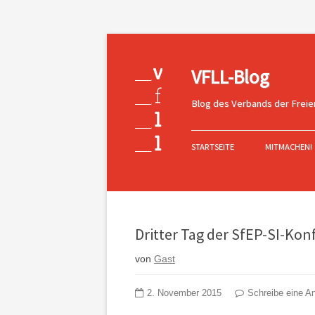
VFLL-Blog
Blog des Verbands der Freie
Zum
Inhalt
STARTSEITE
MITMACHEN!
springen
Dritter Tag der SfEP-SI-Kon
von
Gast
2. November 2015
Schreibe eine An