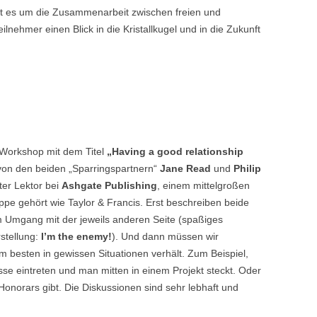
ht es um die Zusammenarbeit zwischen freien und
lnehmer einen Blick in die Kristallkugel und in die Zukunft
g
Workshop mit dem Titel
„Having a good relationship
r von den beiden „Sparringspartnern“
Jane Read
und
Philip
lter Lektor bei
Ashgate Publishing
, einem mittelgroßen
ppe gehört wie Taylor & Francis. Erst beschreiben beide
 Umgang mit der jeweils anderen Seite (spaßiges
stellung:
I’m the enemy!
). Und dann müssen wir
m besten in gewissen Situationen verhält. Zum Beispiel,
se eintreten und man mitten in einem Projekt steckt. Oder
onorars gibt. Die Diskussionen sind sehr lebhaft und