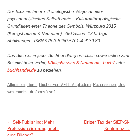
Der Blick ins Innere. Ikonologische Wege zu einer
psychoanalytischen Kulturtheorie – Kulturanthropologische
Grundlagen einer Theorie des Symbols. Würzburg 2015
(Königshausen & Neumann), 250 Seiten, 12 farbige
Abbildungen, ISBN 978-3-8260-5701-4, € 39,80
Das Buch ist in jeder Buchhandlung erhältlich sowie online zum
Beispiel beim Verlag
Königshausen & Neumann
,
buch7
oder
buchhandel.de
zu beziehen.
Allgemein
,
Beruf
,
Bücher von VFLL-Mitgliedern
,
Rezensionen
,
Und
was machst du (sonst) so?
Beitragsnavigation
←
Self-Publishing: Mehr
Dritter Tag der SfEP-SI-
Professionalisierung, mehr
Konferenz
→
gute Bücher?