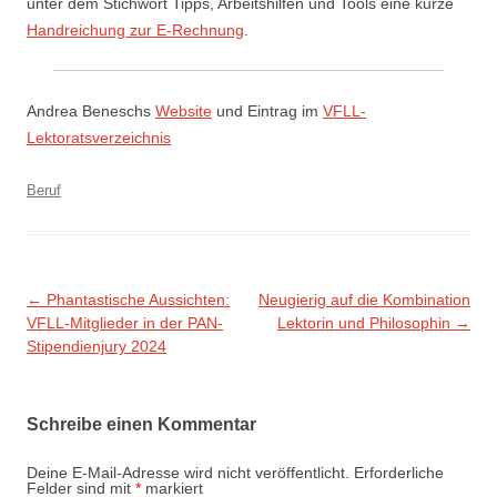
unter dem Stichwort Tipps, Arbeitshilfen und Tools eine kurze
Handreichung zur E-Rechnung
.
Andrea Beneschs
Website
und Eintrag im
VFLL-
Lektoratsverzeichnis
Beruf
Beitragsnavigation
←
Phantastische Aussichten:
Neugierig auf die Kombination
VFLL-Mitglieder in der PAN-
Lektorin und Philosophin
→
Stipendienjury 2024
Schreibe einen Kommentar
Deine E-Mail-Adresse wird nicht veröffentlicht.
Erforderliche
Felder sind mit
*
markiert