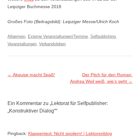
Leipziger Buchmesse 2018
Großes Foto (Beitragsbild): Leipziger Messe/Ulrich Koch
Allgemein
,
Externe Veranstaltungen/Termine
,
Selfpublishing
,
Veranstaltungen
,
Verbandsleben
Beitragsnavigation
←
Akquise macht Spaß!
Der Pitch für den Roman:
Andrea Weil weiß, wie’s geht
→
Ein Kommentar zu „
Lektorat für Selfpublisher:
„Konstruktiver Dialog“
“
Pingback:
Klappentext: Nicht spoilern! | Lektorenblog