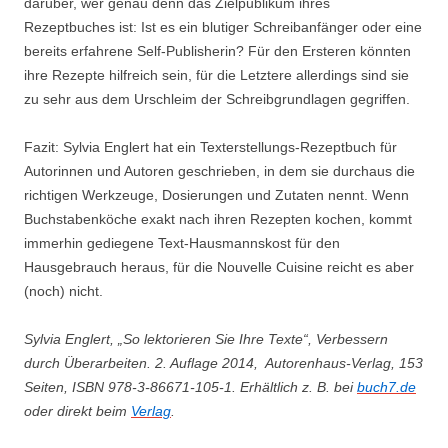
darüber, wer genau denn das Zielpublikum ihres
Rezeptbuches ist: Ist es ein blutiger Schreibanfänger oder eine
bereits erfahrene Self-Publisherin? Für den Ersteren könnten
ihre Rezepte hilfreich sein, für die Letztere allerdings sind sie
zu sehr aus dem Urschleim der Schreibgrundlagen gegriffen.
Fazit: Sylvia Englert hat ein Texterstellungs-Rezeptbuch für
Autorinnen und Autoren geschrieben, in dem sie durchaus die
richtigen Werkzeuge, Dosierungen und Zutaten nennt. Wenn
Buchstabenköche exakt nach ihren Rezepten kochen, kommt
immerhin gediegene Text-Hausmannskost für den
Hausgebrauch heraus, für die Nouvelle Cuisine reicht es aber
(noch) nicht.
Sylvia Englert, „So lektorieren Sie Ihre Texte“, Verbessern
durch Überarbeiten. 2. Auflage 2014, Autorenhaus-Verlag, 153
Seiten, ISBN 978-3-86671-105-1. Erhältlich z. B. bei
buch7.de
oder direkt beim
Verlag
.