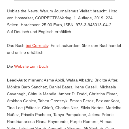
Unbias the News. Warum Journalismus Vielfalt braucht. Hrsg.
von Hostwriter, CORRECTIV-Verlag, 1. Auflage, 2019. 224
Seiten, Hardcover, 25,00 Euro, ISBN: 978-3-948013-04-2.
Auf Deutsch und Englisch erhältlich.
Das Buch
bei Correctiv
. Es ist außerdem über den Buchhandel
und online erhältlich.
Die
Website zum Buch
Lead-Autor*innen
: Asma Abidi, Wafaa Albadry, Brigitte Alfter,
Mónica Baró Sánchez, Daniel Bates, Irene Caselli, Michaela
Cavanagh, Chinula Mandla, Amber D. Dodd, Christina Elmer,
Atokhon Ganiev, Tabea Grzeszyk, Emran Feroz, Bex vanKoot,
Tina Lee (Editor-in-Chief), Charles Nisz, Silvia Nortes, Marielba
Núñez, Priscila Pacheco, Tanya Pampalone, Jelena Prtoric,
Randrianarisoa Riana Raymonde, Purple Romero, Ahmad
Sabri, Lakshmi Sarah, Anuradha Sharma, Ali Shehab, Qian