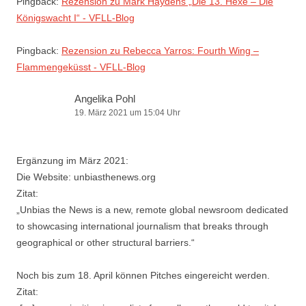
Pingback:
Rezension zu Mark Haydens „Die 13. Hexe – Die
Königswacht I“ - VFLL-Blog
Pingback:
Rezension zu Rebecca Yarros: Fourth Wing –
Flammengeküsst - VFLL-Blog
Angelika Pohl
19. März 2021 um 15:04 Uhr
Ergänzung im März 2021:
Die Website: unbiasthenews.org
Zitat:
„Unbias the News is a new, remote global newsroom dedicated
to showcasing international journalism that breaks through
geographical or other structural barriers.“
Noch bis zum 18. April können Pitches eingereicht werden.
Zitat: