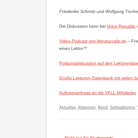
Friederike Schmitz und Wolfgang Tischer 
Die Diskussion kann bei
Voice Republic
i
Video-Podcast von literaturcafe.de
– Frie
einen Lektor?“
Podiumsdiskussion auf den Lektorentage
Große Lektoren-Datenbank mit vielen S
Auftragsanfrage an die VFLL-Mitglieder
Aktuelles
,
Allgemein
,
Beruf
,
Selfpublishing
,
Beitragsnavigation
←
Nicht nur für Studierende