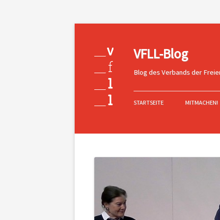
VFLL-Blog
Blog des Verbands der Freie
Zum
Inhalt
STARTSEITE
MITMACHEN!
springen