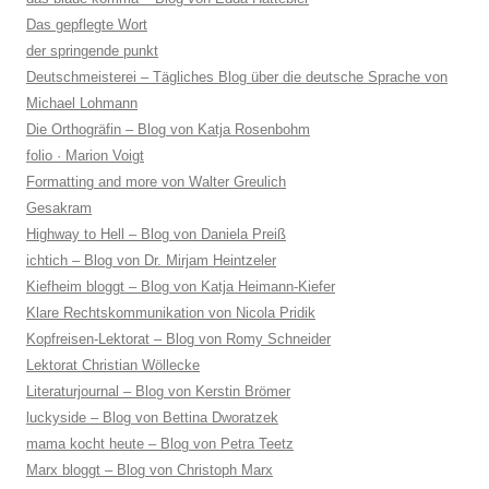
Das gepflegte Wort
der springende punkt
Deutschmeisterei – Tägliches Blog über die deutsche Sprache von
Michael Lohmann
Die Orthogräfin – Blog von Katja Rosenbohm
folio · Marion Voigt
Formatting and more von Walter Greulich
Gesakram
Highway to Hell – Blog von Daniela Preiß
ichtich – Blog von Dr. Mirjam Heintzeler
Kiefheim bloggt – Blog von Katja Heimann-Kiefer
Klare Rechtskommunikation von Nicola Pridik
Kopfreisen-Lektorat – Blog von Romy Schneider
Lektorat Christian Wöllecke
Literaturjournal – Blog von Kerstin Brömer
luckyside – Blog von Bettina Dworatzek
mama kocht heute – Blog von Petra Teetz
Marx bloggt – Blog von Christoph Marx