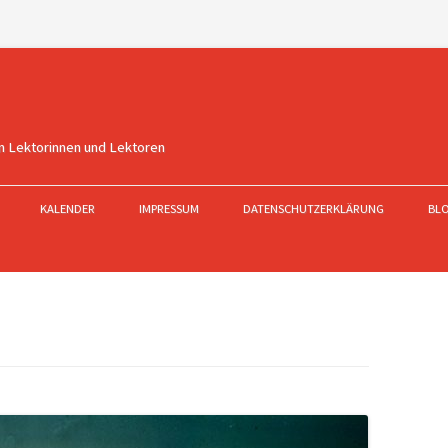
n Lektorinnen und Lektoren
KALENDER
IMPRESSUM
DATENSCHUTZERKLÄRUNG
BL