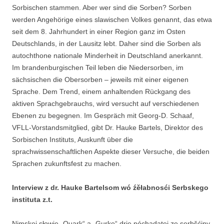
Sorbischen stammen. Aber wer sind die Sorben? Sorben
werden Angehörige eines slawischen Volkes genannt, das etwa
seit dem 8. Jahrhundert in einer Region ganz im Osten
Deutschlands, in der Lausitz lebt. Daher sind die Sorben als
autochthone nationale Minderheit in Deutschland anerkannt.
Im brandenburgischen Teil leben die Niedersorben, im
sächsischen die Obersorben – jeweils mit einer eigenen
Sprache. Dem Trend, einem anhaltenden Rückgang des
aktiven Sprachgebrauchs, wird versucht auf verschiedenen
Ebenen zu begegnen. Im Gespräch mit Georg-D. Schaaf,
VFLL-Vorstandsmitglied, gibt Dr. Hauke Bartels, Direktor des
Sorbischen Instituts, Auskunft über die
sprachwissenschaftlichen Aspekte dieser Versuche, die beiden
Sprachen zukunftsfest zu machen.
Interview z dr. Hauke Bartelsom wó źěłabnosći Serbskego
instituta z.t.
Nimskej słowje „Quark“ a „Gurke“ drje póchadatej ze serbšćiny.