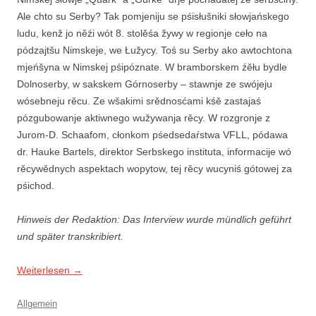
Ale chto su Serby? Tak pomjeniju se pśisłušniki słowjańskego
ludu, kenž jo něźi wót 8. stolěśa žywy w regionje ceło na
pódzajtšu Nimskeje, we Łužycy. Toś su Serby ako awtochtona
mjeńšyna w Nimskej pśipóznate. W bramborskem źěłu bydle
Dolnoserby, w sakskem Górnoserby – stawnje ze swójeju
wósebneju rěcu. Ze wšakimi srědnosćami kśě zastajaś
pózgubowanje aktiwnego wužywanja rěcy. W rozgronje z
Jurom-D. Schaafom, cłonkom pśedsedaŕstwa VFLL, pódawa
dr. Hauke Bartels, direktor Serbskego instituta, informacije wó
rěcywědnych aspektach wopytow, tej rěcy wucyniś gótowej za
pśichod.
Hinweis der Redaktion: Das Interview wurde mündlich geführt
und später transkribiert.
Weiterlesen
→
Allgemein