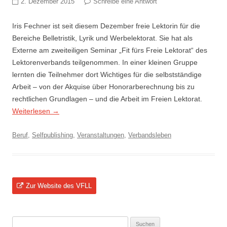
2. Dezember 2015
Schreibe eine Antwort
Iris Fechner ist seit diesem Dezember freie Lektorin für die
Bereiche Belletristik, Lyrik und Werbelektorat. Sie hat als
Externe am zweiteiligen Seminar „Fit fürs Freie Lektorat“ des
Lektorenverbands teilgenommen. In einer kleinen Gruppe
lernten die Teilnehmer dort Wichtiges für die selbstständige
Arbeit – von der Akquise über Honorarberechnung bis zu
rechtlichen Grundlagen – und die Arbeit im Freien Lektorat.
Weiterlesen
→
Beruf
,
Selfpublishing
,
Veranstaltungen
,
Verbandsleben
Zur Website des VFLL
Suchen