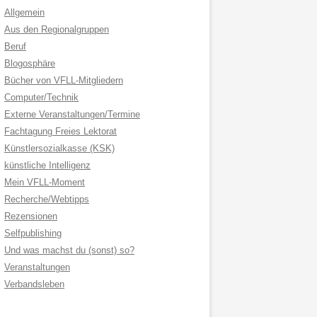
Allgemein
Aus den Regionalgruppen
Beruf
Blogosphäre
Bücher von VFLL-Mitgliedern
Computer/Technik
Externe Veranstaltungen/Termine
Fachtagung Freies Lektorat
Künstlersozialkasse (KSK)
künstliche Intelligenz
Mein VFLL-Moment
Recherche/Webtipps
Rezensionen
Selfpublishing
Und was machst du (sonst) so?
Veranstaltungen
Verbandsleben