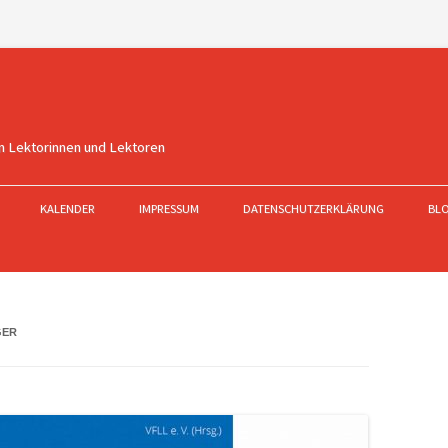
n Lektorinnen und Lektoren
KALENDER
IMPRESSUM
DATENSCHUTZERKLÄRUNG
BL
GER