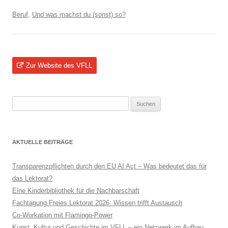
Beruf
,
Und was machst du (sonst) so?
Zur Website des VFLL
Suchen
nach:
AKTUELLE BEITRÄGE
Transparenzpflichten durch den EU AI Act – Was bedeutet das für
das Lektorat?
Eine Kinderbibliothek für die Nachbarschaft
Fachtagung Freies Lektorat 2026: Wissen trifft Austausch
Co-Workation mit Flamingo-Power
Kunst, Kultur und Geschichte im VFLL – ein Netzwerk im Aufbau