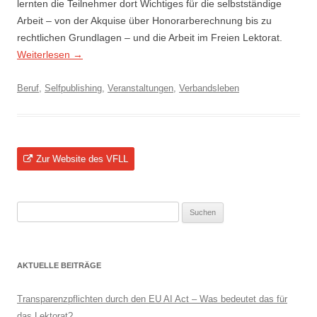
lernten die Teilnehmer dort Wichtiges für die selbstständige
Arbeit – von der Akquise über Honorarberechnung bis zu
rechtlichen Grundlagen – und die Arbeit im Freien Lektorat.
Weiterlesen
→
Beruf
,
Selfpublishing
,
Veranstaltungen
,
Verbandsleben
Zur Website des VFLL
Suchen
nach:
AKTUELLE BEITRÄGE
Transparenzpflichten durch den EU AI Act – Was bedeutet das für
das Lektorat?