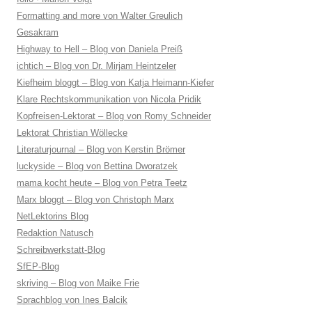
Formatting and more von Walter Greulich
Gesakram
Highway to Hell – Blog von Daniela Preiß
ichtich – Blog von Dr. Mirjam Heintzeler
Kiefheim bloggt – Blog von Katja Heimann-Kiefer
Klare Rechtskommunikation von Nicola Pridik
Kopfreisen-Lektorat – Blog von Romy Schneider
Lektorat Christian Wöllecke
Literaturjournal – Blog von Kerstin Brömer
luckyside – Blog von Bettina Dworatzek
mama kocht heute – Blog von Petra Teetz
Marx bloggt – Blog von Christoph Marx
NetLektorins Blog
Redaktion Natusch
Schreibwerkstatt-Blog
SfEP-Blog
skriving – Blog von Maike Frie
Sprachblog von Ines Balcik