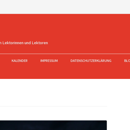
n Lektorinnen und Lektoren
KALENDER
IMPRESSUM
DATENSCHUTZERKLÄRUNG
BL