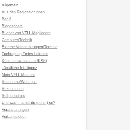
Allgemein
Aus den Regionalgruppen
Beruf
Blogosphäre
Bücher von VFLL-Mitgliedern
Computer/Technik
Externe Veranstaltungen/Termine
Fachtagung Freies Lektorat
Künstlersozialkasse (KSK)
künstliche Intelligenz
Mein VFLL-Moment
Recherche/Webtipps
Rezensionen
Selfpublishing
Und was machst du (sonst) so?
Veranstaltungen
Verbandsleben