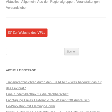
Aktuelles
,
Allgemein
,
Aus den Regionalgruppen
,
Veranstaltungen
,
Verbandsleben
Zur Website des VFLL
Suchen
nach:
AKTUELLE BEITRÄGE
Transparenzpflichten durch den EU AI Act – Was bedeutet das für
das Lektorat?
Eine Kinderbibliothek für die Nachbarschaft
Fachtagung Freies Lektorat 2026: Wissen trifft Austausch
Co-Workation mit Flamingo-Power