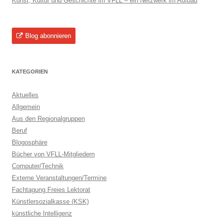
Kunst, Kultur und Geschichte im VFLL – ein Netzwerk im Aufbau
Blog abonnieren
KATEGORIEN
Aktuelles
Allgemein
Aus den Regionalgruppen
Beruf
Blogosphäre
Bücher von VFLL-Mitgliedern
Computer/Technik
Externe Veranstaltungen/Termine
Fachtagung Freies Lektorat
Künstlersozialkasse (KSK)
künstliche Intelligenz