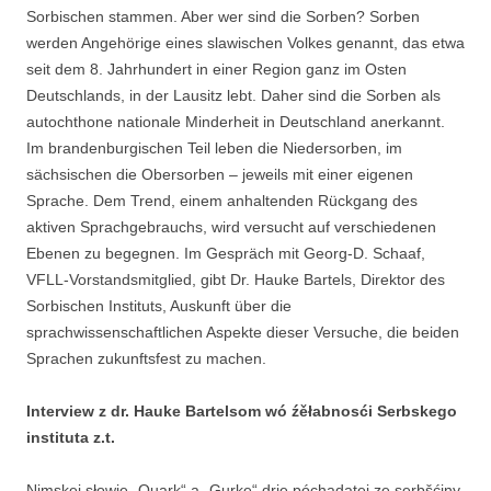
Sorbischen stammen. Aber wer sind die Sorben? Sorben
werden Angehörige eines slawischen Volkes genannt, das etwa
seit dem 8. Jahrhundert in einer Region ganz im Osten
Deutschlands, in der Lausitz lebt. Daher sind die Sorben als
autochthone nationale Minderheit in Deutschland anerkannt.
Im brandenburgischen Teil leben die Niedersorben, im
sächsischen die Obersorben – jeweils mit einer eigenen
Sprache. Dem Trend, einem anhaltenden Rückgang des
aktiven Sprachgebrauchs, wird versucht auf verschiedenen
Ebenen zu begegnen. Im Gespräch mit Georg-D. Schaaf,
VFLL-Vorstandsmitglied, gibt Dr. Hauke Bartels, Direktor des
Sorbischen Instituts, Auskunft über die
sprachwissenschaftlichen Aspekte dieser Versuche, die beiden
Sprachen zukunftsfest zu machen.
Interview z dr. Hauke Bartelsom wó źěłabnosći Serbskego
instituta z.t.
Nimskej słowje „Quark“ a „Gurke“ drje póchadatej ze serbšćiny.