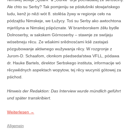
Ale chto su Serby? Tak pomjeniju se pśisłušniki słowjańskego
ludu, kenž jo něźi wót 8. stolěśa žywy w regionje ceło na
pódzajtšu Nimskeje, we Łužycy. Toś su Serby ako awtochtona
mjeńšyna w Nimskej pśipóznate. W bramborskem źěłu bydle
Dolnoserby, w sakskem Górnoserby – stawnje ze swójeju
wósebneju rěcu. Ze wšakimi srědnosćami kśě zastajaś
pózgubowanje aktiwnego wužywanja rěcy. W rozgronje z
Jurom-D. Schaafom, cłonkom pśedsedaŕstwa VFLL, pódawa
dr. Hauke Bartels, direktor Serbskego instituta, informacije wó
rěcywědnych aspektach wopytow, tej rěcy wucyniś gótowej za
pśichod.
Hinweis der Redaktion: Das Interview wurde mündlich geführt
und später transkribiert.
Weiterlesen
→
Allgemein