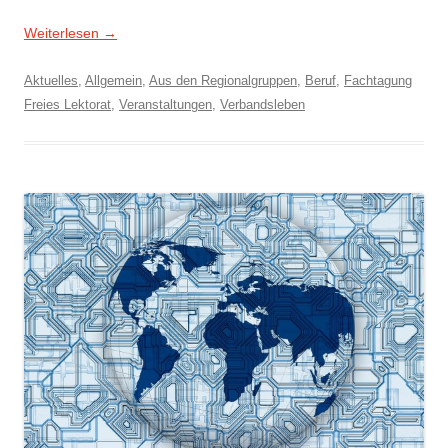
Weiterlesen
→
Aktuelles
,
Allgemein
,
Aus den Regionalgruppen
,
Beruf
,
Fachtagung
Freies Lektorat
,
Veranstaltungen
,
Verbandsleben