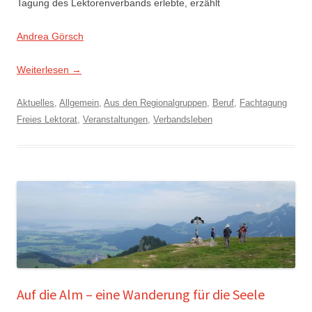
Tagung des Lektorenverbands erlebte, erzählt
Andrea Görsch
Weiterlesen
→
Aktuelles
,
Allgemein
,
Aus den Regionalgruppen
,
Beruf
,
Fachtagung
Freies Lektorat
,
Veranstaltungen
,
Verbandsleben
Auf die Alm – eine Wanderung für die Seele