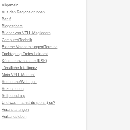
Allgemein
Aus den Regionalgruppen
Beruf
Blogosphäre
Bücher von VFLL-Mitgliedern
Computer/Technik
Externe Veranstaltungen/Termine
Fachtagung Freies Lektorat
Künstlersozialkasse (KSK)
künstliche Intelligenz
Mein VFLL-Moment
Recherche/Webtipps
Rezensionen
Selfpublishing
Und was machst du (sonst) so?
Veranstaltungen
Verbandsleben