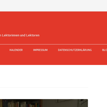
n Lektorinnen und Lektoren
KALENDER
IMPRESSUM
DATENSCHUTZERKLÄRUNG
BL