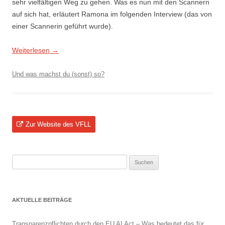
sehr vielfältigen Weg zu gehen. Was es nun mit den Scannern
auf sich hat, erläutert Ramona im folgenden Interview (das von
einer Scannerin geführt wurde).
Weiterlesen
→
Und was machst du (sonst) so?
Zur Website des VFLL
Suchen
nach:
AKTUELLE BEITRÄGE
Transparenzpflichten durch den EU AI Act – Was bedeutet das für