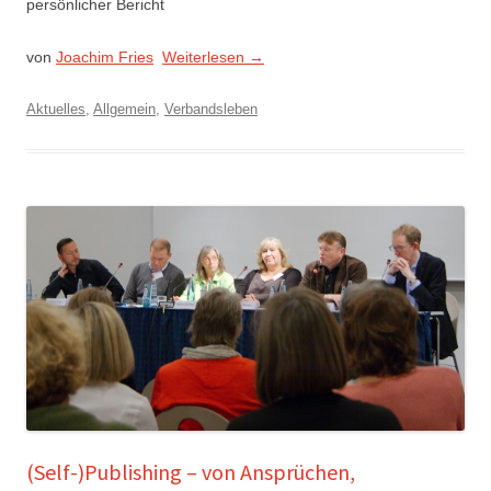
persönlicher Bericht
von
Joachim Fries
Weiterlesen
→
Aktuelles
,
Allgemein
,
Verbandsleben
(Self-)Publishing – von Ansprüchen,