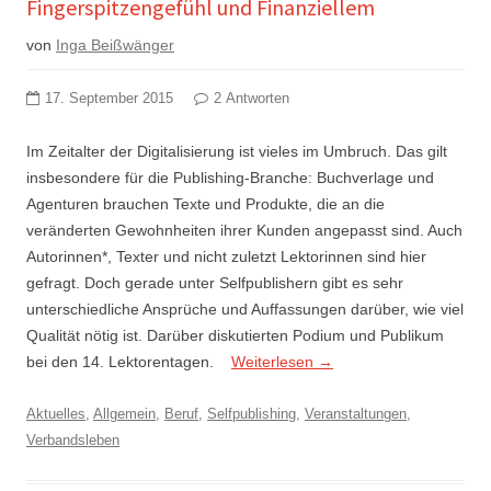
Fingerspitzengefühl und Finanziellem
von
Inga Beißwänger
17. September 2015
2 Antworten
Im Zeitalter der Digitalisierung ist vieles im Umbruch. Das gilt
insbesondere für die Publishing-Branche: Buchverlage und
Agenturen brauchen Texte und Produkte, die an die
veränderten Gewohnheiten ihrer Kunden angepasst sind. Auch
Autorinnen*, Texter und nicht zuletzt Lektorinnen sind hier
gefragt. Doch gerade unter Selfpublishern gibt es sehr
unterschiedliche Ansprüche und Auffassungen darüber, wie viel
Qualität nötig ist. Darüber diskutierten Podium und Publikum
bei den 14. Lektorentagen.
Weiterlesen
→
Aktuelles
,
Allgemein
,
Beruf
,
Selfpublishing
,
Veranstaltungen
,
Verbandsleben