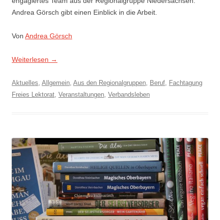
engagiertes Team aus der Regionalgruppe Niedersachsen.
Andrea Görsch gibt einen Einblick in die Arbeit.
Von
Andrea Görsch
Weiterlesen
→
Aktuelles
,
Allgemein
,
Aus den Regionalgruppen
,
Beruf
,
Fachtagung
Freies Lektorat
,
Veranstaltungen
,
Verbandsleben