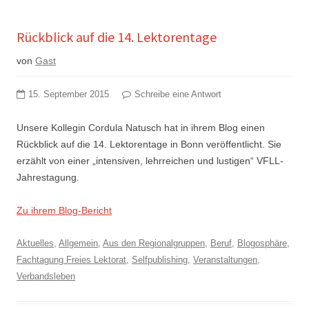
Rückblick auf die 14. Lektorentage
von
Gast
15. September 2015
Schreibe eine Antwort
Unsere Kollegin Cordula Natusch hat in ihrem Blog einen
Rückblick auf die 14. Lektorentage in Bonn veröffentlicht. Sie
erzählt von einer „intensiven, lehrreichen und lustigen“ VFLL-
Jahrestagung.
Zu ihrem Blog-Bericht
Aktuelles
,
Allgemein
,
Aus den Regionalgruppen
,
Beruf
,
Blogosphäre
,
Fachtagung Freies Lektorat
,
Selfpublishing
,
Veranstaltungen
,
Verbandsleben