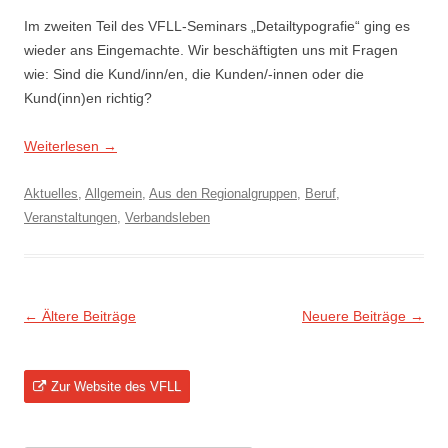
Im zweiten Teil des VFLL-Seminars „Detailtypografie“ ging es
wieder ans Eingemachte. Wir beschäftigten uns mit Fragen
wie: Sind die Kund/inn/en, die Kunden/-innen oder die
Kund(inn)en richtig?
Weiterlesen
→
Aktuelles
,
Allgemein
,
Aus den Regionalgruppen
,
Beruf
,
Veranstaltungen
,
Verbandsleben
Beitragsnavigation
←
Ältere Beiträge
Neuere Beiträge
→
Zur Website des VFLL