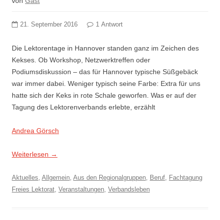
von
Gast
21. September 2016
1 Antwort
Die Lektorentage in Hannover standen ganz im Zeichen des
Kekses. Ob Workshop, Netzwerktreffen oder
Podiumsdiskussion – das für Hannover typische Süßgebäck
war immer dabei. Weniger typisch seine Farbe: Extra für uns
hatte sich der Keks in rote Schale geworfen. Was er auf der
Tagung des Lektorenverbands erlebte, erzählt
Andrea Görsch
Weiterlesen
→
Aktuelles
,
Allgemein
,
Aus den Regionalgruppen
,
Beruf
,
Fachtagung
Freies Lektorat
,
Veranstaltungen
,
Verbandsleben