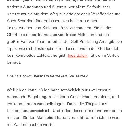
eigenen (sie schreibt Fantasyromane) genauso wie die von
anderen Autorinnen und Autoren. Vor allem Selfpublisher
unterstützt sie auf dem Weg zur erfolgreichen Veröffentlichung.
Auch Schreibanfänger lassen sich bei ihren ersten
Textversuchen von Susanne Pavlovic coachen. Sie ist die
Oberhexe eines Teams aus vier freien Mithexen und ein
großer Fan von Teamarbeit. In der Self-Publishing Area gibt sie
Tipps, wie sich Texte optimieren lassen, wenn der Geldbeutel
kein komplettes Lektorat hergibt.
Ines Balcik
hat sie im Vorfeld
befragt.
Frau Pavlovic, weshalb verhexen Sie Texte?
Weil ich es kann. :-) Ich habe tatsächlich nur zwei ernst zu
nehmende Begabungen: Ich kann Geschichten erzählen, und
ich kann Leuten was beibringen. Da ist die Tätigkeit als
Lektorin unausweichlich. Und jeder, dessen Telefonnummer ich
mir zum fünften Mal notiert habe, versteht, warum ich nie was
mit Zahlen machen wollte.