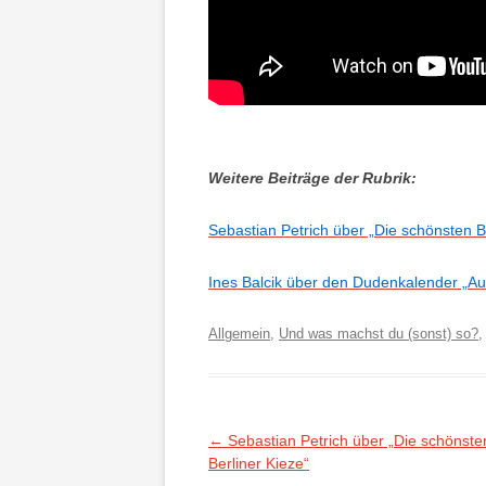
Weitere Beiträge der Rubrik:
Sebastian Petrich über „Die schönsten B
Ines Balcik über den Dudenkalender „Au
Allgemein
,
Und was machst du (sonst) so?
Beitragsnavigation
←
Sebastian Petrich über „Die schönste
Berliner Kieze“