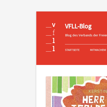
VFLL-Blog
Blog des Verbands der Freie
Zum
Inhalt
STARTSEITE
MITMACHEN!
springen