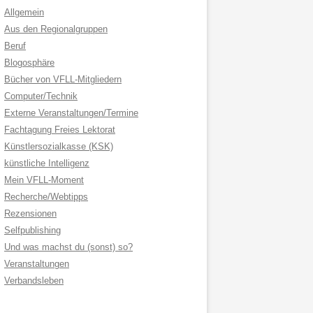
Allgemein
Aus den Regionalgruppen
Beruf
Blogosphäre
Bücher von VFLL-Mitgliedern
Computer/Technik
Externe Veranstaltungen/Termine
Fachtagung Freies Lektorat
Künstlersozialkasse (KSK)
künstliche Intelligenz
Mein VFLL-Moment
Recherche/Webtipps
Rezensionen
Selfpublishing
Und was machst du (sonst) so?
Veranstaltungen
Verbandsleben