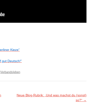
erliner Kieze“
f gut Deutsch!“
,
Verbandsleben
n
Neue Blog-Rubrik: „Und was machst du (sonst)
so?“
→