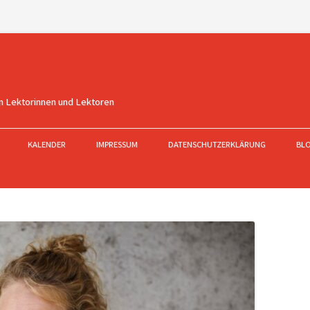
n Lektorinnen und Lektoren
KALENDER
IMPRESSUM
DATENSCHUTZERKLÄRUNG
BL