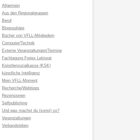
Allgemein
Aus den Regionalgruppen
Beruf
Blogosphäre
Bücher von VFLL-Mitgliedern
Computer/Technik
Externe Veranstaltungen/Termine
Fachtagung Freies Lektorat
Künstlersozialkasse (KSK)
künstliche Intelligenz
Mein VFLL-Moment
Recherche/Webtipps
Rezensionen
Selfpublishing
Und was machst du (sonst) so?
Veranstaltungen
Verbandsleben