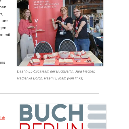
s
aben
t,
, uns
igen
en mit
uns
Das VFLL-Orgateam der BuchBerlin: Jara Fischer,
Nadjenka Borch, Naemi Eydam (von links)
lub