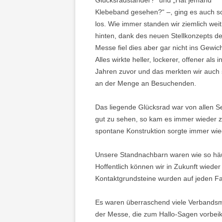
Glücksradständer?“ und „Hat jemand
Klebeband gesehen?“ –, ging es auch s
los. Wie immer standen wir ziemlich weit
hinten, dank des neuen Stellkonzepts de
Messe fiel dies aber gar nicht ins Gewich
Alles wirkte heller, lockerer, offener als i
Jahren zuvor und das merkten wir auch 
an der Menge an Besuchenden.
Das liegende Glücksrad war von allen S
gut zu sehen, so kam es immer wieder zu
spontane Konstruktion sorgte immer wie
Unsere Standnachbarn waren wie so häuf
Hoffentlich können wir in Zukunft wieder
Kontaktgrundsteine wurden auf jeden Fal
Es waren überraschend viele Verbandsmi
der Messe, die zum Hallo-Sagen vorbei