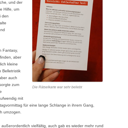
che, und der
e Hilfe, um
i den
alte
und
m Fantasy,
finden, aber
ich kleine
Belletristik
 aber auch
sorgte zum
Die Rätselkarte war sehr beliebt
e
aufwendig mit
tagvormittag für eine lange Schlange in ihrem Gang,
ich umzogen.
 außerordentlich vielfältig, auch gab es wieder mehr rund