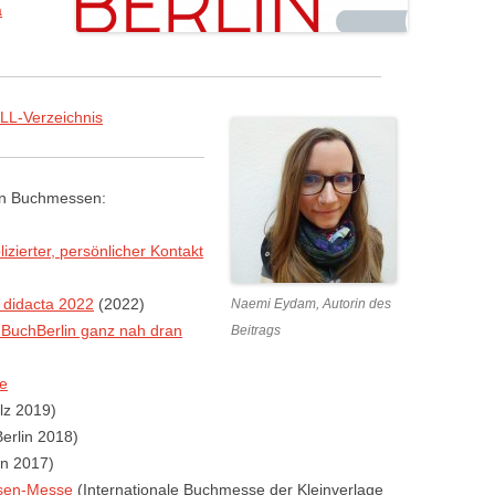
a
LL-Verzeichnis
en Buchmessen:
zierter, persönlicher Kontakt
e didacta 2022
(2022)
Naemi Eydam, Autorin des
r BuchBerlin ganz nah dran
Beitrags
se
lz 2019)
erlin 2018)
in 2017)
ssen-Messe
(Internationale Buchmesse der Kleinverlage