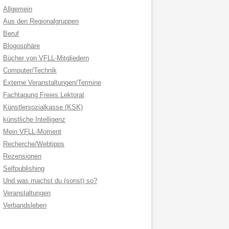
Allgemein
Aus den Regionalgruppen
Beruf
Blogosphäre
Bücher von VFLL-Mitgliedern
Computer/Technik
Externe Veranstaltungen/Termine
Fachtagung Freies Lektorat
Künstlersozialkasse (KSK)
künstliche Intelligenz
Mein VFLL-Moment
Recherche/Webtipps
Rezensionen
Selfpublishing
Und was machst du (sonst) so?
Veranstaltungen
Verbandsleben