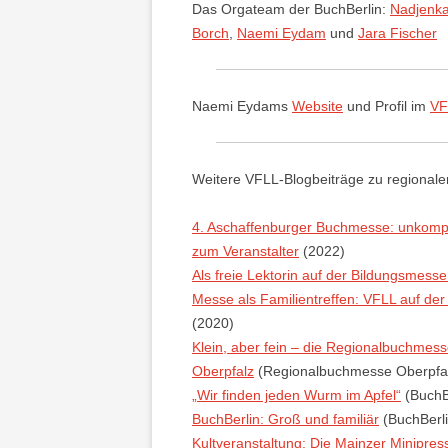
Das Orgateam der BuchBerlin:
Nadjenk
Borch
,
Naemi Eydam
und
Jara Fischer
Naemi Eydams
Website
und Profil im
VF
Weitere VFLL-Blogbeiträge zu regional
4. Aschaffenburger Buchmesse: unkompli
zum Veranstalter
(2022)
Als freie Lektorin auf der Bildungsmess
Messe als Familientreffen: VFLL auf de
(2020)
Klein, aber fein – die Regionalbuchmes
Oberpfalz
(Regionalbuchmesse Oberpfa
„Wir finden jeden Wurm im Apfel“
(BuchB
BuchBerlin: Groß und familiär
(BuchBerl
Kultveranstaltung: Die Mainzer Minipre