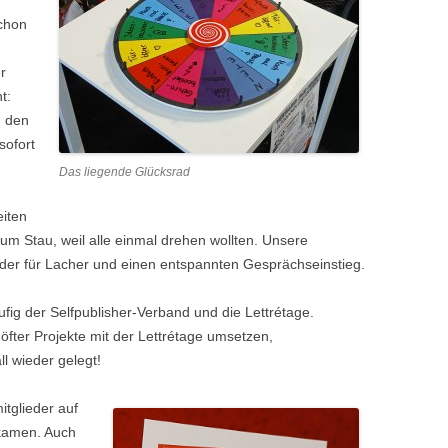
chon
r
t:
n den
sofort
Das liegende Glücksrad
eiten
m Stau, weil alle einmal drehen wollten. Unsere
der für Lacher und einen entspannten Gesprächseinstieg.
ig der Selfpublisher-Verband und die Lettrétage.
 öfter Projekte mit der Lettrétage umsetzen,
l wieder gelegt!
tglieder auf
kamen. Auch