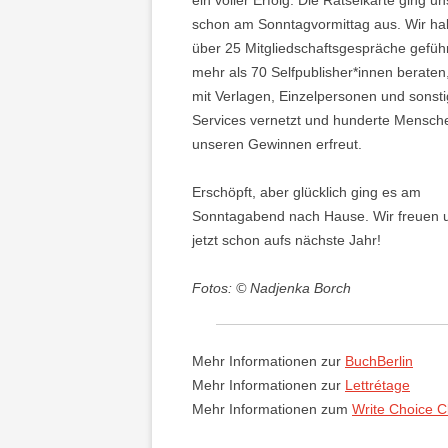
ein voller Erfolg: Die Rätselkarte ging un
schon am Sonntagvormittag aus. Wir h
über 25 Mitgliedschaftsgespräche geführ
mehr als 70 Selfpublisher*innen beraten
mit Verlagen, Einzelpersonen und sonst
Services vernetzt und hunderte Mensch
unseren Gewinnen erfreut.
Erschöpft, aber glücklich ging es am
Sonntagabend nach Hause. Wir freuen 
jetzt schon aufs nächste Jahr!
Fotos: © Nadjenka Borch
Mehr Informationen zur
BuchBerlin
Mehr Informationen zur
Lettrétage
Mehr Informationen zum
Write Choice C