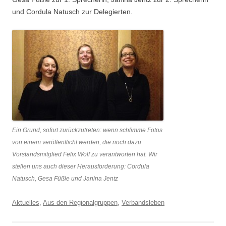
und Cordula Natusch zur Delegierten.
Ein Grund, sofort zurückzutreten: wenn schlimme Fotos
von einem veröffentlicht werden, die noch dazu
Vorstandsmitglied Felix Wolf zu verantworten hat. Wir
stellen uns auch dieser Herausforderung: Cordula
Natusch, Gesa Füßle und Janina Jentz
Aktuelles
,
Aus den Regionalgruppen
,
Verbandsleben