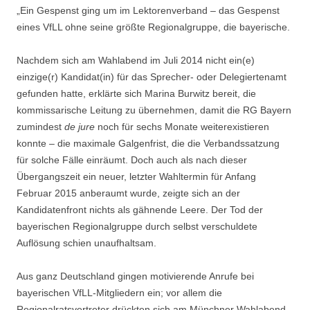
„Ein Gespenst ging um im Lektorenverband – das Gespenst
eines VfLL ohne seine größte Regionalgruppe, die bayerische.
Nachdem sich am Wahlabend im Juli 2014 nicht ein(e)
einzige(r) Kandidat(in) für das Sprecher- oder Delegiertenamt
gefunden hatte, erklärte sich Marina Burwitz bereit, die
kommissarische Leitung zu übernehmen, damit die RG Bayern
zumindest
de jure
noch für sechs Monate weiterexistieren
konnte – die maximale Galgenfrist, die die Verbandssatzung
für solche Fälle einräumt. Doch auch als nach dieser
Übergangszeit ein neuer, letzter Wahltermin für Anfang
Februar 2015 anberaumt wurde, zeigte sich an der
Kandidatenfront nichts als gähnende Leere. Der Tod der
bayerischen Regionalgruppe durch selbst verschuldete
Auflösung schien unaufhaltsam.
Aus ganz Deutschland gingen motivierende Anrufe bei
bayerischen VfLL-Mitgliedern ein; vor allem die
Regionalratsvertreter drückten sich am Münchner Wahlabend