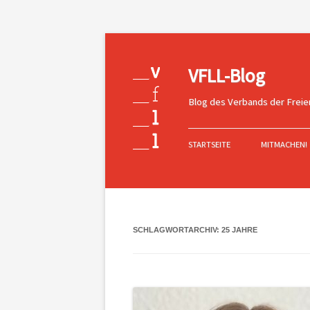
VFLL-Blog
Blog des Verbands der Freie
Zum
Inhalt
STARTSEITE
MITMACHEN!
springen
SCHLAGWORTARCHIV:
25 JAHRE