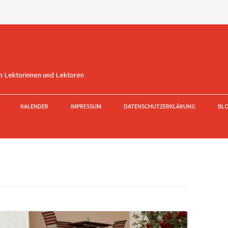
n Lektorinnen und Lektoren
KALENDER
IMPRESSUM
DATENSCHUTZERKLÄRUNG
BL