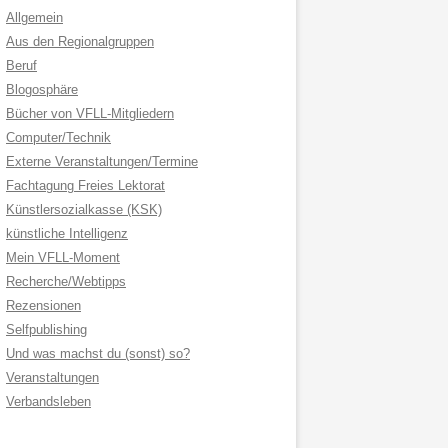
Allgemein
Aus den Regionalgruppen
Beruf
Blogosphäre
Bücher von VFLL-Mitgliedern
Computer/Technik
Externe Veranstaltungen/Termine
Fachtagung Freies Lektorat
Künstlersozialkasse (KSK)
künstliche Intelligenz
Mein VFLL-Moment
Recherche/Webtipps
Rezensionen
Selfpublishing
Und was machst du (sonst) so?
Veranstaltungen
Verbandsleben