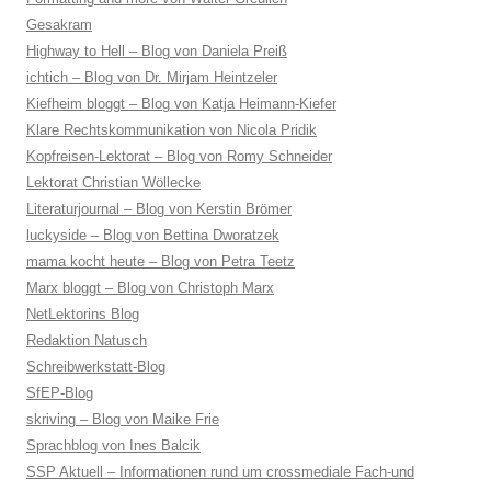
Gesakram
Highway to Hell – Blog von Daniela Preiß
ichtich – Blog von Dr. Mirjam Heintzeler
Kiefheim bloggt – Blog von Katja Heimann-Kiefer
Klare Rechtskommunikation von Nicola Pridik
Kopfreisen-Lektorat – Blog von Romy Schneider
Lektorat Christian Wöllecke
Literaturjournal – Blog von Kerstin Brömer
luckyside – Blog von Bettina Dworatzek
mama kocht heute – Blog von Petra Teetz
Marx bloggt – Blog von Christoph Marx
NetLektorins Blog
Redaktion Natusch
Schreibwerkstatt-Blog
SfEP-Blog
skriving – Blog von Maike Frie
Sprachblog von Ines Balcik
SSP Aktuell – Informationen rund um crossmediale Fach-und