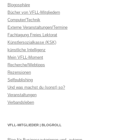
Blogosphäre
Bücher von VFLL-Mitgliedern
Computer/Technik
Externe Veranstaltungen/Termine
Fachtagung Freies Lektorat
Künstlersozialkasse (KSK)
künstliche Intelligenz
Mein VFLL-Moment
Recherche/Webtipps
Rezensionen
Selfpublishing
Und was machst du (sonst) so?
Veranstaltungen
Verbandsleben
VFLL-MITGLIEDER | BLOGROLL
Blog für Businessautorinnen und -autoren