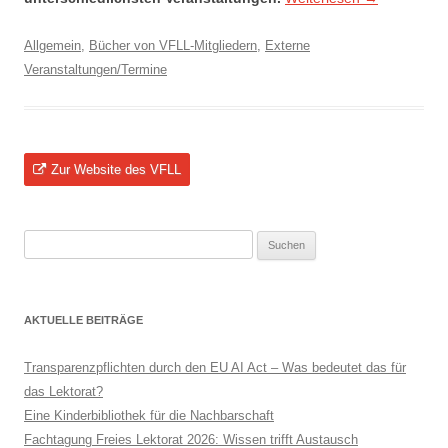
Allgemein
,
Bücher von VFLL-Mitgliedern
,
Externe
Veranstaltungen/Termine
Zur Website des VFLL
Suchen
nach:
AKTUELLE BEITRÄGE
Transparenzpflichten durch den EU AI Act – Was bedeutet das für
das Lektorat?
Eine Kinderbibliothek für die Nachbarschaft
Fachtagung Freies Lektorat 2026: Wissen trifft Austausch