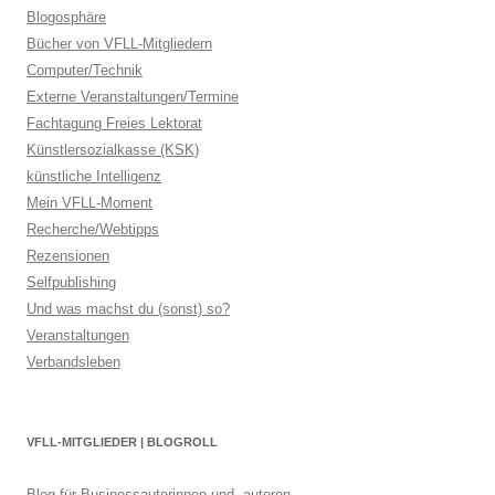
Blogosphäre
Bücher von VFLL-Mitgliedern
Computer/Technik
Externe Veranstaltungen/Termine
Fachtagung Freies Lektorat
Künstlersozialkasse (KSK)
künstliche Intelligenz
Mein VFLL-Moment
Recherche/Webtipps
Rezensionen
Selfpublishing
Und was machst du (sonst) so?
Veranstaltungen
Verbandsleben
VFLL-MITGLIEDER | BLOGROLL
Blog für Businessautorinnen und -autoren