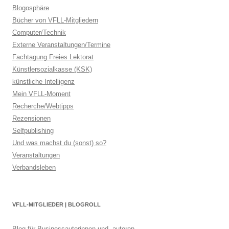
Blogosphäre
Bücher von VFLL-Mitgliedern
Computer/Technik
Externe Veranstaltungen/Termine
Fachtagung Freies Lektorat
Künstlersozialkasse (KSK)
künstliche Intelligenz
Mein VFLL-Moment
Recherche/Webtipps
Rezensionen
Selfpublishing
Und was machst du (sonst) so?
Veranstaltungen
Verbandsleben
VFLL-MITGLIEDER | BLOGROLL
Blog für Businessautorinnen und -autoren