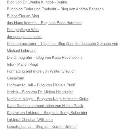
Blog von Dr. Wenke Klingbeil-Döring
Buchblog Feder und Eselsohr – Blog von Andrea Benesch
BücherFrauen-Blog
das blaue komma – Blog von Edda Hattebier
Das gepflegte Wort
der springende punkt
Deutschmeisterei – Tägliches Blog über die deutsche Sprache von
Michael Lohmann
Die Orthogräfin – Blog von Katja Rosenbohm
folio · Marion Voigt
Formatting and more von Walter Greulich
Gesakram
Highway to Hell – Blog von Daniela Preiß
ichtich – Blog von Dr. Mirjam Heintzeler
Kiefheim bloggt – Blog von Katja Heimann-Kiefer
Klare Rechtskommunikation von Nicola Pridik
Kopfreisen-Lektorat – Blog von Romy Schneider
Lektorat Christian Wöllecke
Literaturjournal – Blog von Kerstin Brömer