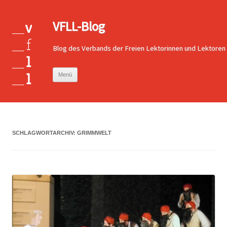
VFLL-Blog
Blog des Verbands der Freien Lektorinnen und Lektoren
Zum
Menü
Inhalt
springen
SCHLAGWORTARCHIV:
GRIMMWELT