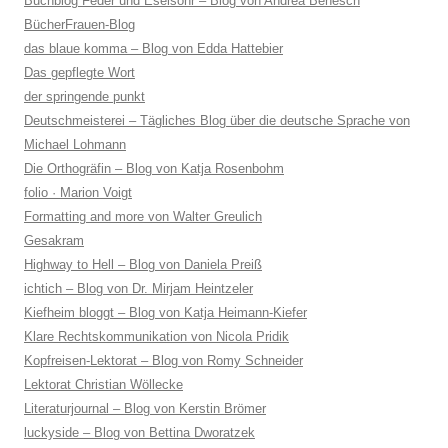
Buchblog Feder und Eselsohr – Blog von Andrea Benesch
BücherFrauen-Blog
das blaue komma – Blog von Edda Hattebier
Das gepflegte Wort
der springende punkt
Deutschmeisterei – Tägliches Blog über die deutsche Sprache von
Michael Lohmann
Die Orthogräfin – Blog von Katja Rosenbohm
folio · Marion Voigt
Formatting and more von Walter Greulich
Gesakram
Highway to Hell – Blog von Daniela Preiß
ichtich – Blog von Dr. Mirjam Heintzeler
Kiefheim bloggt – Blog von Katja Heimann-Kiefer
Klare Rechtskommunikation von Nicola Pridik
Kopfreisen-Lektorat – Blog von Romy Schneider
Lektorat Christian Wöllecke
Literaturjournal – Blog von Kerstin Brömer
luckyside – Blog von Bettina Dworatzek