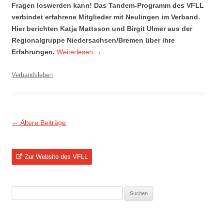
Fragen loswerden kann! Das Tandem-Programm des VFLL
verbindet erfahrene Mitglieder mit Neulingen im Verband.
Hier berichten Katja Mattsson und Birgit Ulmer aus der
Regionalgruppe Niedersachsen/Bremen über ihre
Erfahrungen.
Weiterlesen
→
Verbandsleben
Beitragsnavigation
←
Ältere Beiträge
Zur Website des VFLL
Suchen
nach: