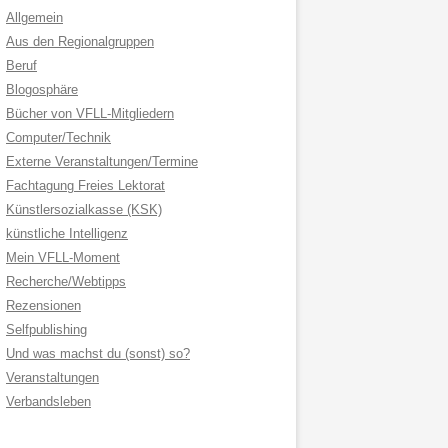
Allgemein
Aus den Regionalgruppen
Beruf
Blogosphäre
Bücher von VFLL-Mitgliedern
Computer/Technik
Externe Veranstaltungen/Termine
Fachtagung Freies Lektorat
Künstlersozialkasse (KSK)
künstliche Intelligenz
Mein VFLL-Moment
Recherche/Webtipps
Rezensionen
Selfpublishing
Und was machst du (sonst) so?
Veranstaltungen
Verbandsleben