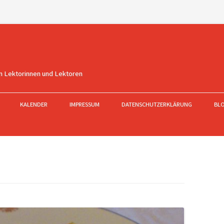
n Lektorinnen und Lektoren
KALENDER
IMPRESSUM
DATENSCHUTZERKLÄRUNG
BL