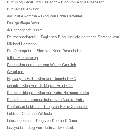
Buchblog Feder und Eselsohr – Blog von Andrea Benesch
BücherFrauen-Blog
das blaue komma – Blog von Edda Hattebier
Das gepflegte Wort
der springende punkt
Deutschmeisterei – Tägliches Blog über die deutsche Sprache von
Michael Lohmann
Die Orthogräfin – Blog von Katja Rosenbohm
folio · Marion Voigt
Formatting and more von Walter Greulich
Gesakram
Highway to Hell – Blog von Daniela Preiß
ichtich – Blog von Dr. Mirjam Heintzeler
Kiefheim bloggt – Blog von Katja Heimann-Kiefer
Klare Rechtskommunikation von Nicola Pridik
Kopfreisen-Lektorat – Blog von Romy Schneider
Lektorat Christian Wöllecke
Literaturjournal – Blog von Kerstin Brömer
luckyside – Blog von Bettina Dworatzek