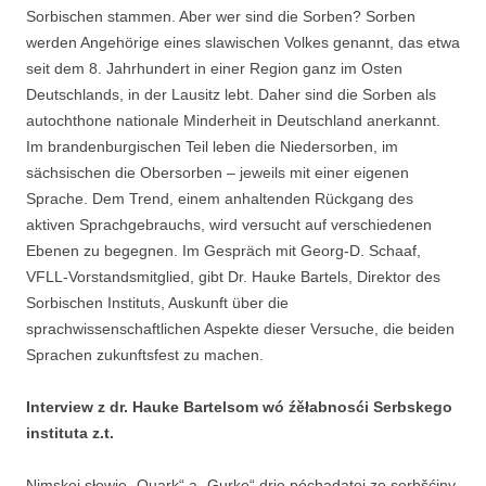
Sorbischen stammen. Aber wer sind die Sorben? Sorben
werden Angehörige eines slawischen Volkes genannt, das etwa
seit dem 8. Jahrhundert in einer Region ganz im Osten
Deutschlands, in der Lausitz lebt. Daher sind die Sorben als
autochthone nationale Minderheit in Deutschland anerkannt.
Im brandenburgischen Teil leben die Niedersorben, im
sächsischen die Obersorben – jeweils mit einer eigenen
Sprache. Dem Trend, einem anhaltenden Rückgang des
aktiven Sprachgebrauchs, wird versucht auf verschiedenen
Ebenen zu begegnen. Im Gespräch mit Georg-D. Schaaf,
VFLL-Vorstandsmitglied, gibt Dr. Hauke Bartels, Direktor des
Sorbischen Instituts, Auskunft über die
sprachwissenschaftlichen Aspekte dieser Versuche, die beiden
Sprachen zukunftsfest zu machen.
Interview z dr. Hauke Bartelsom wó źěłabnosći Serbskego
instituta z.t.
Nimskej słowje „Quark“ a „Gurke“ drje póchadatej ze serbšćiny.