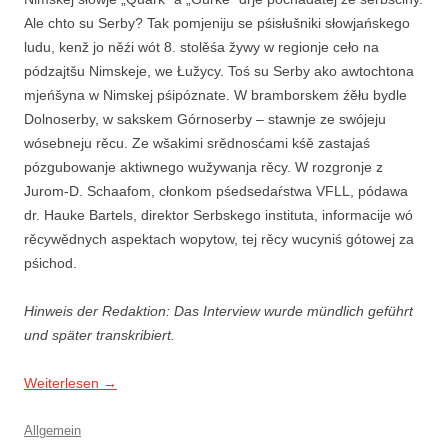
Ale chto su Serby? Tak pomjeniju se pśisłušniki słowjańskego
ludu, kenž jo něźi wót 8. stolěśa žywy w regionje ceło na
pódzajtšu Nimskeje, we Łužycy. Toś su Serby ako awtochtona
mjeńšyna w Nimskej pśipóznate. W bramborskem źěłu bydle
Dolnoserby, w sakskem Górnoserby – stawnje ze swójeju
wósebneju rěcu. Ze wšakimi srědnosćami kśě zastajaś
pózgubowanje aktiwnego wužywanja rěcy. W rozgronje z
Jurom-D. Schaafom, cłonkom pśedsedaŕstwa VFLL, pódawa
dr. Hauke Bartels, direktor Serbskego instituta, informacije wó
rěcywědnych aspektach wopytow, tej rěcy wucyniś gótowej za
pśichod.
Hinweis der Redaktion: Das Interview wurde mündlich geführt
und später transkribiert.
Weiterlesen
→
Allgemein