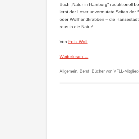
Buch „Natur in Hamburg“ redaktionell be
lernt der Leser unvermutete Seiten der 
oder Wollhandkrabben – die Hansestadt h
raus in die Natur!
Von
Felix Wolf
Weiterlesen
→
Allgemein
,
Beruf
,
Bücher von VFLL-Mitglied