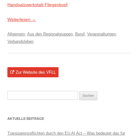
Handsatzwerkstatt Fliegenkopf
.
Weiterlesen
→
Allgemein
,
Aus den Regionalgruppen
,
Beruf
,
Veranstaltungen
,
Verbandsleben
Zur Website des VFLL
Suchen
nach:
AKTUELLE BEITRÄGE
Transparenzpflichten durch den EU AI Act – Was bedeutet das für