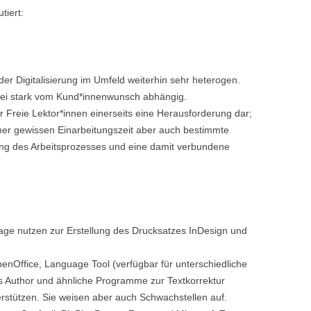
tiert:
der Digitalisierung im Umfeld weiterhin sehr heterogen.
abei stark vom Kund*innenwunsch abhängig.
ür Freie Lektor*innen einerseits eine Herausforderung dar;
ner gewissen Einarbeitungszeit aber auch bestimmte
chung des Arbeitsprozesses und eine damit verbundene
rlage nutzen zur Erstellung des Drucksatzes InDesign und
OpenOffice, Language Tool (verfügbar für unterschiedliche
 Author und ähnliche Programme zur Textkorrektur
erstützen. Sie weisen aber auch Schwachstellen auf.