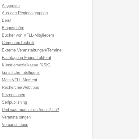
Allgemein
Aus den Regionalgruppen
Beruf
Blogosphäre
Bücher von VFLL-Mitgliedern
Computer/Technik
Externe Veranstaltungen/Termine
Fachtagung Freies Lektorat
Künstlersozialkasse (KSK)
künstliche Intelligenz
Mein VFLL-Moment
Recherche/Webtipps
Rezensionen
Selfpublishing
Und was machst du (sonst) so?
Veranstaltungen
Verbandsleben