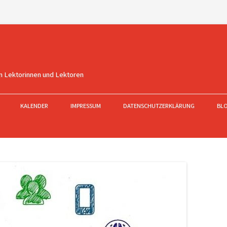
n Lektorinnen und Lektoren
KALENDER
IMPRESSUM
DATENSCHUTZERKLÄRUNG
BL