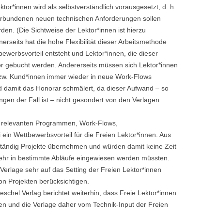
ektor*innen wird als selbstverständlich vorausgesetzt, d. h.
erbundenen neuen technischen Anforderungen sollen
den. (Die Sichtweise der Lektor*innen ist hierzu
erseits hat die hohe Flexibilität dieser Arbeitsmethode
bewerbsvorteil entsteht und Lektor*innen, die dieser
 gebucht werden. Andererseits müssen sich Lektor*innen
zw. Kund*innen immer wieder in neue Work-Flows
und damit das Honorar schmälert, da dieser Aufwand – so
gen der Fall ist – nicht gesondert von den Verlagen
en relevanten Programmen, Work-Flows,
ein Wettbewerbsvorteil für die Freien Lektor*innen. Aus
tständig Projekte übernehmen und würden damit keine Zeit
 mehr in bestimmte Abläufe eingewiesen werden müssten.
erlage sehr auf das Setting der Freien Lektor*innen
on Projekten berücksichtigen.
chel Verlag berichtet weiterhin, dass Freie Lektor*innen
eien und die Verlage daher vom Technik-Input der Freien