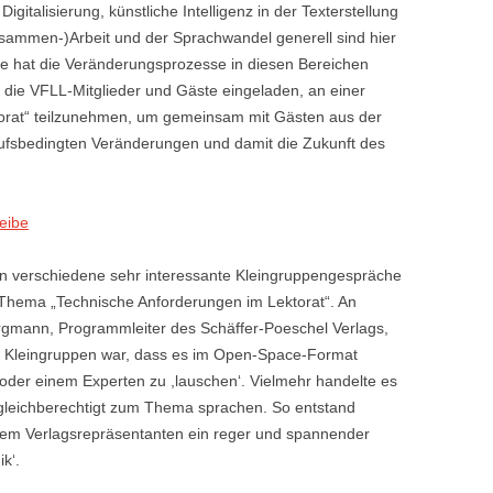
igitalisierung, künstliche Intelligenz in der Texterstellung
sammen-)Arbeit und der Sprachwandel generell sind hier
e hat die Veränderungsprozesse in diesen Bereichen
die VFLL-Mitglieder und Gäste eingeladen, an einer
ktorat“ teilzunehmen, um gemeinsam mit Gästen aus der
rufsbedingten Veränderungen und damit die Zukunft des
eibe
n verschiedene sehr interessante Kleingruppengespräche
m Thema „Technische Anforderungen im Lektorat“. An
gmann, Programmleiter des Schäffer-Poeschel Verlags,
en Kleingruppen war, dass es im Open-Space-Format
 oder einem Experten zu ,lauschen‘. Vielmehr handelte es
e gleichberechtigt zum Thema sprachen. So entstand
dem Verlagsrepräsentanten ein reger und spannender
k‘.