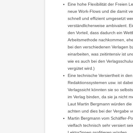
Eine hohe Flexibilität der Freien L
neue Work-Flows und die damit v
schnell und effizient umgesetzt wer
verständlicherweise ambivalent. Ein
den Vorteil, dass dadurch ein Wett
Arbeitsmethode nachkommen, eher
bei den verschiedenen Verlagen b
einarbeiten, was zeitintensiv ist 
wie es auch bei den Verlagsschulun
vergütet wird.)
Eine technische Versiertheit in d
Redaktionssystemen usw. ist dabei 
Verlagssicht könnten sie so selbs
im Verlag binden, da sie ja nicht
Laut Martin Bergmann würden die V
achten und dies bei der Vergabe v
Martin Bergmann vom Schäffer-Poes
vielfach technisch sehr versiert s
Lektor*innen profitieren würden.