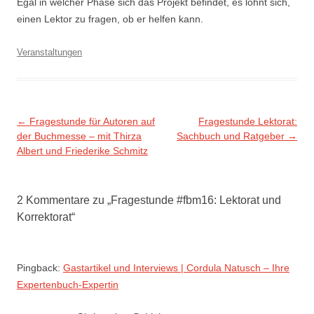
Egal in welcher Phase sich das Projekt befindet, es lohnt sich,
einen Lektor zu fragen, ob er helfen kann.
Veranstaltungen
Beitragsnavigation
←
Fragestunde für Autoren auf
Fragestunde Lektorat:
der Buchmesse – mit Thirza
Sachbuch und Ratgeber
→
Albert und Friederike Schmitz
2 Kommentare zu „
Fragestunde #fbm16: Lektorat und
Korrektorat
“
Pingback:
Gastartikel und Interviews | Cordula Natusch – Ihre
Expertenbuch-Expertin